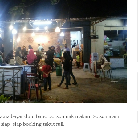
kena bayar dulu bape person nak makan. So semalam
iap-siap booking takut full.