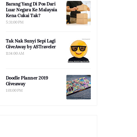
Barang Yang Di Pos Dari
Luar Negara Ke Malaysia
Kena Cukai Tak?
5:31:00 PM
Tak Nak Sunyi Sepi Lagi
GiveAway by ASTraveler
11:14:00 AM
Doodle Planner 2019
Giveaway
1:01:00 PM