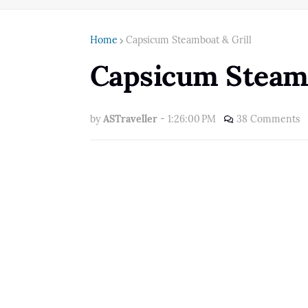
Home
Capsicum Steamboat & Grill
Capsicum Steamb
by
ASTraveller
-
1:26:00 PM
38 Comments