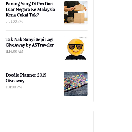
Barang Yang Di Pos Dari
Luar Negara Ke Malaysia
Kena Cukai Tak?
5:31:00 PM
Tak Nak Sunyi Sepi Lagi
GiveAway by ASTraveler
11:14:00 AM
Doodle Planner 2019
Giveaway
1:01:00 PM