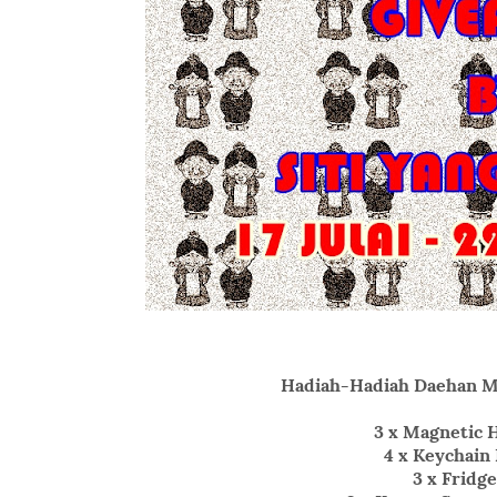
Hadiah-Hadiah Daehan Mi
3 x Magnetic 
4 x Keychain
3 x Fridg