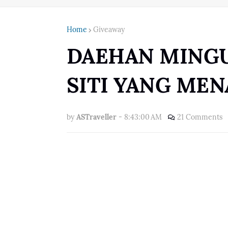
Home
Giveaway
DAEHAN MINGU
SITI YANG MEN
by
ASTraveller
-
8:43:00 AM
21 Comments