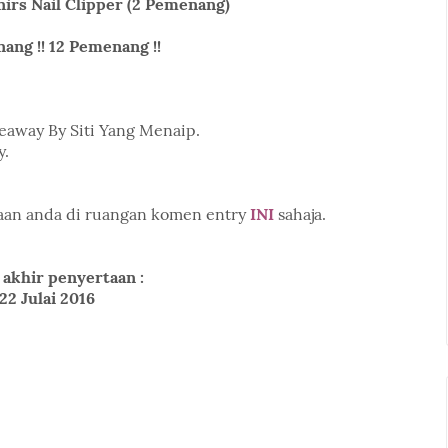
irs Nail Clipper (2 Pemenang)
ang !! 12 Pemenang !!
eaway By Siti Yang Menaip.
y.
rtaan anda di ruangan komen entry
INI
sahaja.
 akhir penyertaan :
22 Julai 2016