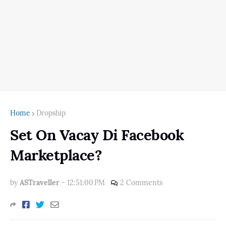
Home
Dropship
Set On Vacay Di Facebook
Marketplace?
by
ASTraveller
-
12:51:00 PM
2 Comments