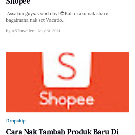
Shopee
Assalam guys. Good day! 😎Kali ni aku nak share
bagaimana nak set Vacatio…
by
ASTraveller
-
May 31, 2021
Dropship
Cara Nak Tambah Produk Baru Di