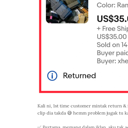
Kali ni, 1st time customer mintak return &
clip dia takda 😅 hemm problem jugak tu ka
✅ Pertama, memang dalam iklan, aku tak ac