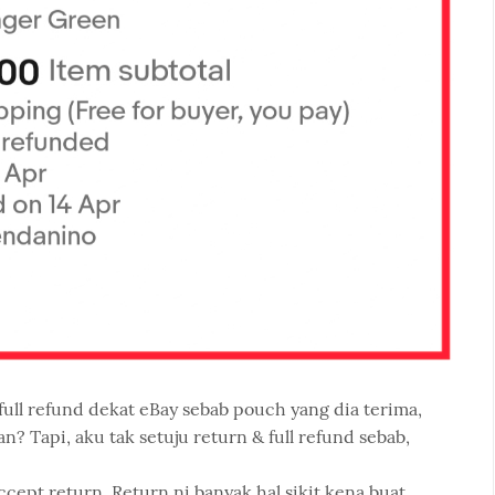
 full refund dekat eBay sebab pouch yang dia terima,
n? Tapi, aku tak setuju return & full refund sebab,
cept return. Return ni banyak hal sikit kena buat.