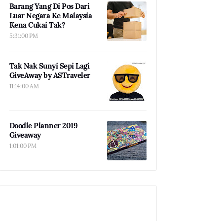
Barang Yang Di Pos Dari
Luar Negara Ke Malaysia
Kena Cukai Tak?
5:31:00 PM
Tak Nak Sunyi Sepi Lagi
GiveAway by ASTraveler
11:14:00 AM
Doodle Planner 2019
Giveaway
1:01:00 PM