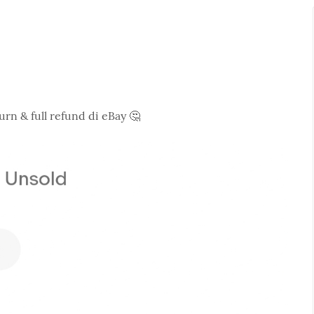
n & full refund di eBay 🤔