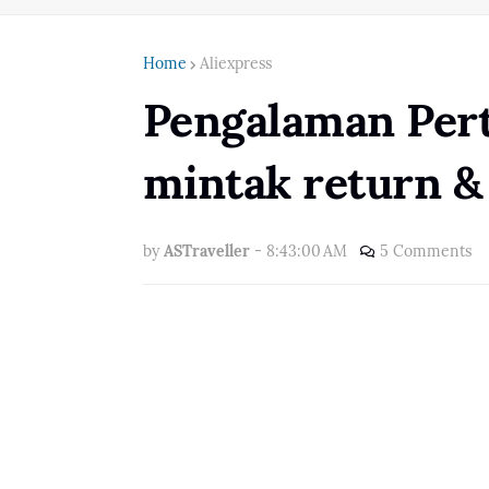
Home
Aliexpress
Pengalaman Per
mintak return & 
by
ASTraveller
-
8:43:00 AM
5 Comments