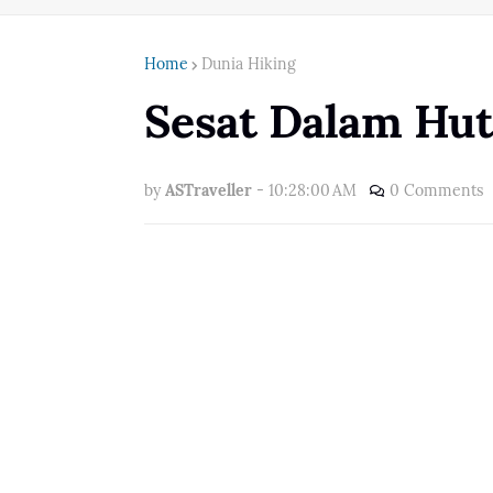
Home
Dunia Hiking
Sesat Dalam Hu
by
ASTraveller
-
10:28:00 AM
0 Comments