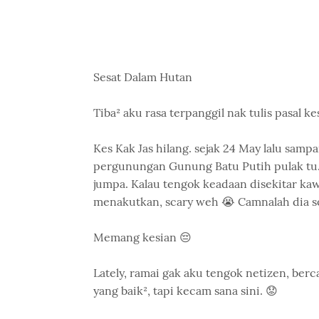
Sesat Dalam Hutan
Tiba² aku rasa terpanggil nak tulis pasal k
Kes Kak Jas hilang. sejak 24 May lalu samp
pergunungan Gunung Batu Putih pulak tu. 
jumpa. Kalau tengok keadaan disekitar k
menakutkan, scary weh 😭 Camnalah dia s
Memang kesian 😔
Lately, ramai gak aku tengok netizen, be
yang baik², tapi kecam sana sini. 😟