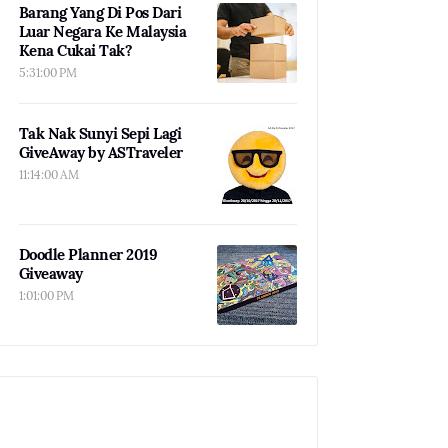
Barang Yang Di Pos Dari
Luar Negara Ke Malaysia
Kena Cukai Tak?
5:31:00 PM
Tak Nak Sunyi Sepi Lagi
GiveAway by ASTraveler
11:14:00 AM
Doodle Planner 2019
Giveaway
1:01:00 PM