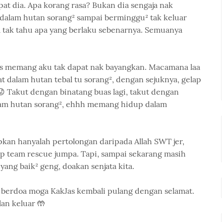
pat dia. Apa korang rasa? Bukan dia sengaja nak
t dalam hutan sorang² sampai berminggu² tak keluar
 tak tahu apa yang berlaku sebenarnya. Semuanya
Jas memang aku tak dapat nak bayangkan. Macamana laa
t dalam hutan tebal tu sorang², dengan sejuknya, gelap
 Takut dengan binatang buas lagi, takut dengan
alam hutan sorang², ehhh memang hidup dalam
pkan hanyalah pertolongan daripada Allah SWT jer,
p team rescue jumpa. Tapi, sampai sekarang masih
yang baik² geng, doakan senjata kita.
p berdoa moga KakJas kembali pulang dengan selamat.
an keluar 🤲