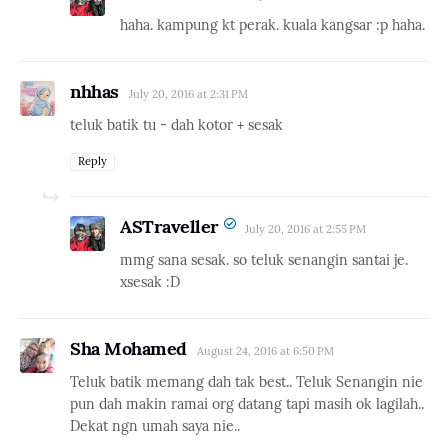
haha. kampung kt perak. kuala kangsar :p haha.
nhhas
July 20, 2016 at 2:31 PM
teluk batik tu - dah kotor + sesak
Reply
ASTraveller
July 20, 2016 at 2:55 PM
mmg sana sesak. so teluk senangin santai je.
xsesak :D
Sha Mohamed
August 24, 2016 at 6:50 PM
Teluk batik memang dah tak best.. Teluk Senangin nie
pun dah makin ramai org datang tapi masih ok lagilah..
Dekat ngn umah saya nie..