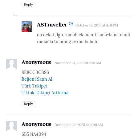
Reply
ASTraveller
October 19, 2016 at 4:41 PM
oh dekat dgn rumah ek. nanti lama-lama nanti
ramai la tu orang serbu huhuh
Anonymous
November 21, 2025 at 6:41 AM
8E8CCBCB96
Beğeni Satın Al
Türk Takipçi
Tiktok Takipçi Arttırma
Reply
Anonymous
December 29, 2025 at 4:00 AM
6B514A4094