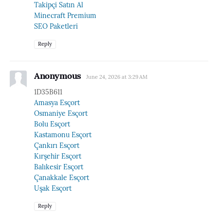
Takipçi Satın Al
Minecraft Premium
SEO Paketleri
Reply
Anonymous
June 24, 2026 at 3:29 AM
1D35B611
Amasya Esçort
Osmaniye Esçort
Bolu Esçort
Kastamonu Esçort
Çankırı Esçort
Kırşehir Esçort
Balıkesir Esçort
Çanakkale Esçort
Uşak Esçort
Reply