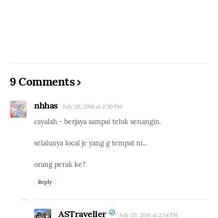
9 Comments
nhhas
July 20, 2016 at 2:30 PM
cayalah - berjaya sampai teluk senangin.
selalunya local je yang g tempat ni...
orang perak ke?
Reply
ASTraveller
July 20, 2016 at 2:54 PM