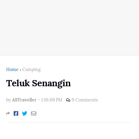
Home
Camping
Teluk Senangin
by
ASTraveller
-
1:10:00 PM
9 Comments