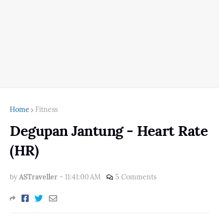
Home
Fitness
Degupan Jantung - Heart Rate
(HR)
by
ASTraveller
-
11:41:00 AM
5 Comments