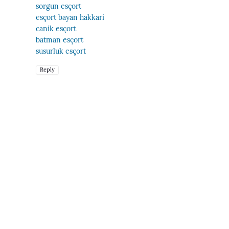
sorgun esçort
esçort bayan hakkari
canik esçort
batman esçort
susurluk esçort
Reply