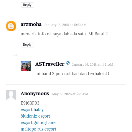
Reply
arzmoha
January 16, 2018 at 10:51 AM
menarik info ni...saya dah ada satu...Mi Band 2
Reply
ASTraveller
January 16, 2018 at 11:21 AM
mi band 2 pun not bad dan berbaloi :D
Anonymous
May 12, 2026 at 5:23 PM
E916BF03
esçort hatay
ölüdeniz esçort
esçort gümüşhane
maltepe rus esçort