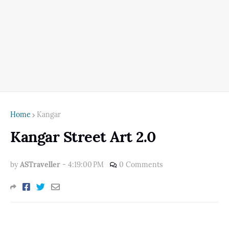
Home
Kangar
Kangar Street Art 2.0
by
ASTraveller
-
4:19:00 PM
0 Comments