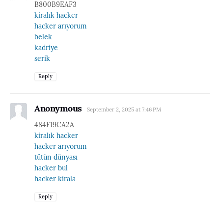
B800B9EAF3
kiralık hacker
hacker arıyorum
belek
kadriye
serik
Reply
Anonymous
September 2, 2025 at 7:46 PM
484F19CA2A
kiralık hacker
hacker arıyorum
tütün dünyası
hacker bul
hacker kirala
Reply