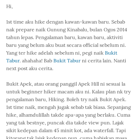
Hi,
1st time aku hike dengan kawan-kawan baru. Sebab
nak prepare naik Gunung Kinabalu, bulan Ogos 2014
tahun lepas. Pengalaman baru, kawan baru, aktiviti
baru yang belum aku buat secara official sebelum ni.
Yang ter hike adelah sebelum ni, pegi naik
Bukit
Tabur
. ahahaha! Bab
Bukit Tabur
ni cerita lain. Nanti
next post aku cerita.
Bukit Apek, atau orang panggil Apek Hill ni sesuai la
untuk beginner hiker macam aku ni. Kalau plan nk try
pengalaman baru, Hiking. Boleh try naik Bukit Apek.
1st time naik, mengah jugak sebab tak biasa. Sepanjang
hike, alhamdulillah takde apa-apa yang berlaku. Cuma
yang tak bestnye, puncak dia takde view pun. Lajak
sikit kedepan dalam 45 minit kot, ada waterfall. Tapi
kitorang tak lajak kedepan pun, cuma habiskan masa