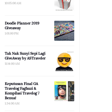
10:05:00 AM
Doodle Planner 2019
Giveaway
1:01:00 PM
Tak Nak Sunyi Sepi Lagi
GiveAway by ASTraveler
11:14:00 AM
Keputusan Final GA
Travelog Faghuzi &
Kompilasi Travelog 7
Benua!
1:34:00 AM