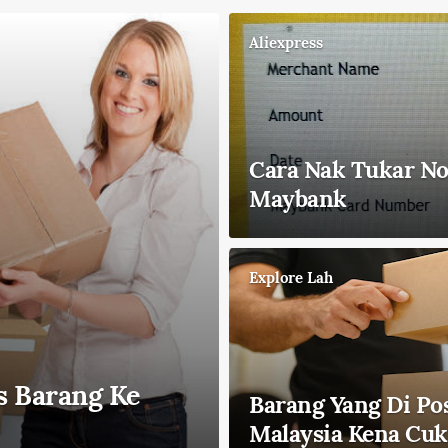
Aliexpress
Cara Nak Tukar N
Maybank
Explore Lah
s Barang Ke
Barang Yang Di Po
Malaysia Kena Cuk