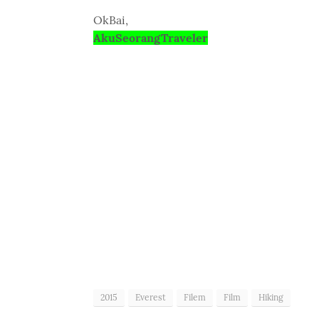
OkBai,
AkuSeorangTraveler
2015
Everest
Filem
Film
Hiking