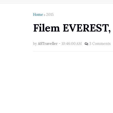
Home
2015
Filem EVEREST, 
by
ASTraveller
-
10:46:00 AM
3 Comments