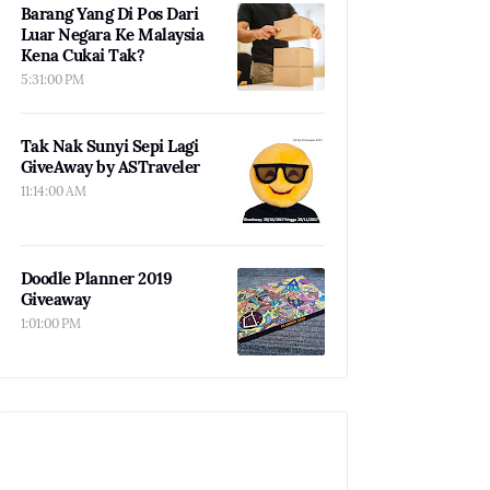
Barang Yang Di Pos Dari
Luar Negara Ke Malaysia
Kena Cukai Tak?
5:31:00 PM
Tak Nak Sunyi Sepi Lagi
GiveAway by ASTraveler
11:14:00 AM
Doodle Planner 2019
Giveaway
1:01:00 PM