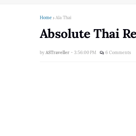
Home
Ala Thai
Absolute Thai R
by
ASTraveller
-
3:56:00 PM
6 Comments