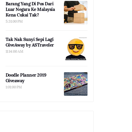
Barang Yang Di Pos Dari
Luar Negara Ke Malaysia
Kena Cukai Tak?
5:31:00 PM
Tak Nak Sunyi Sepi Lagi
GiveAway by ASTraveler
11:14:00 AM
Doodle Planner 2019
Giveaway
1:01:00 PM