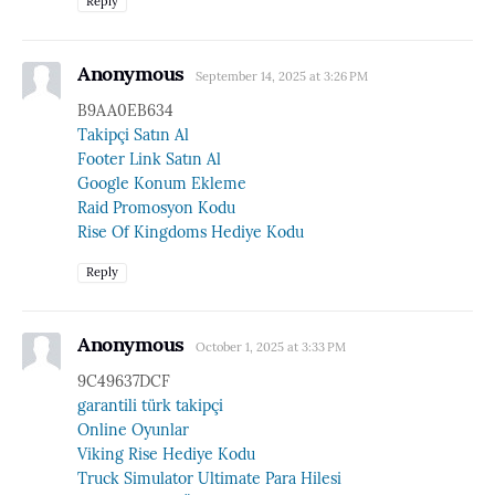
Reply
Anonymous
September 14, 2025 at 3:26 PM
B9AA0EB634
Takipçi Satın Al
Footer Link Satın Al
Google Konum Ekleme
Raid Promosyon Kodu
Rise Of Kingdoms Hediye Kodu
Reply
Anonymous
October 1, 2025 at 3:33 PM
9C49637DCF
garantili türk takipçi
Online Oyunlar
Viking Rise Hediye Kodu
Truck Simulator Ultimate Para Hilesi