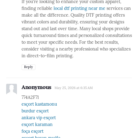
If you're looking to enhance your custom apparel,
finding reliable
local dtf printing near me
services can
make all the difference. Quality DTF printing offers
vibrant colors and durability, ensuring your designs
stand out and last over time. Many local shops provide
quick turnaround times and personalized consultations
to meet your specific needs. For the best results,
consider visiting a nearby professional who specializes
in direct-to-film printing.
Reply
Anonymous
May 25, 2026 at 6:35 AM
774A2F71
esçort kastamonu
burdur esçort
ankara vip esçort
esçort karaman
foça esçort
esçort bayan muğla