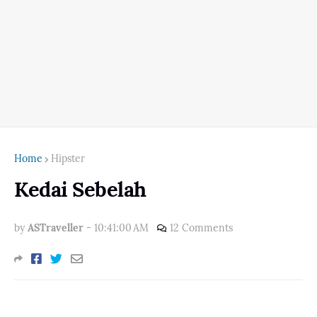
Home
Hipster
Kedai Sebelah
by
ASTraveller
-
10:41:00 AM
12 Comments