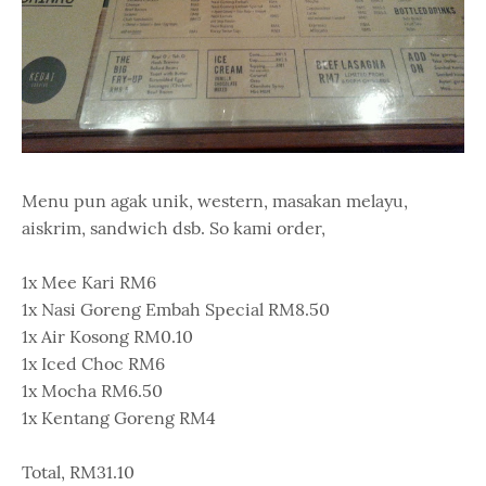
Menu pun agak unik, western, masakan melayu,
aiskrim, sandwich dsb. So kami order,
1x Mee Kari RM6
1x Nasi Goreng Embah Special RM8.50
1x Air Kosong RM0.10
1x Iced Choc RM6
1x Mocha RM6.50
1x Kentang Goreng RM4
Total, RM31.10