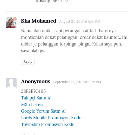
kosong. Best! :D
Sha Mohamed
August 24, 2016 at 6:44 PM
Nama dah unik.. Tapi perangai staf fail.. Patutnya
mentionlah dekat pelanggan, order dekat kaunter.. Ini
dibiar je pelanggan terpinga-pinga.. Kalau saya pun,
saya blah je..
Reply
Anonymous
September 12, 2025 at 12:21 PM
28F2E7C405
Takipçi Satın Al
M3u Listesi
Google Yorum Satın Al
Lords Mobile Promosyon Kodu
Township Promosyon Kodu