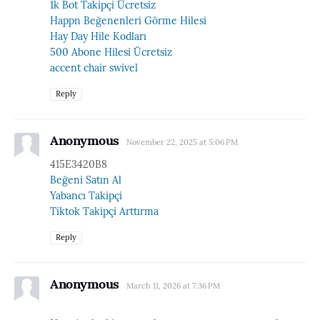
1k Bot Takipçi Ücretsiz
Happn Beğenenleri Görme Hilesi
Hay Day Hile Kodları
500 Abone Hilesi Ücretsiz
accent chair swivel
Reply
Anonymous
November 22, 2025 at 5:06 PM
415E3420B8
Beğeni Satın Al
Yabancı Takipçi
Tiktok Takipçi Arttırma
Reply
Anonymous
March 11, 2026 at 7:36 PM