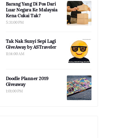
Barang Yang Di Pos Dari
Luar Negara Ke Malaysia
Kena Cukai Tak?
5:31:00 PM
Tak Nak Sunyi Sepi Lagi
GiveAway by ASTraveler
11:14:00 AM
Doodle Planner 2019
Giveaway
1:01:00 PM