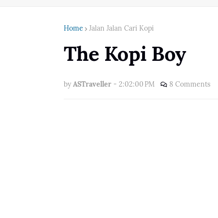
Home
Jalan Jalan Cari Kopi
The Kopi Boy
by
ASTraveller
-
2:02:00 PM
8 Comments