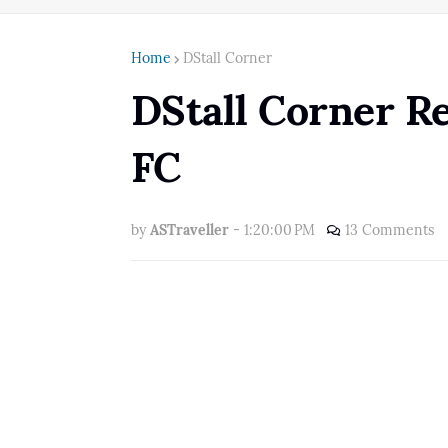
Home
DStall Corner
DStall Corner R
FC
by
ASTraveller
-
1:20:00 PM
13 Comments