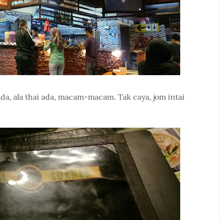
ada, ala thai ada, macam-macam. Tak caya, jom intai