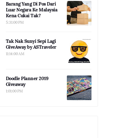
Barang Yang Di Pos Dari
Luar Negara Ke Malaysia
Kena Cukai Tak?
5:31:00 PM
Tak Nak Sunyi Sepi Lagi
GiveAway by ASTraveler
11:14:00 AM
Doodle Planner 2019
Giveaway
1:01:00 PM