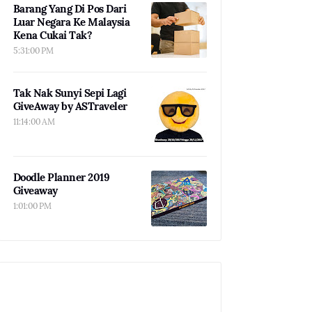
Barang Yang Di Pos Dari
Luar Negara Ke Malaysia
Kena Cukai Tak?
5:31:00 PM
Tak Nak Sunyi Sepi Lagi
GiveAway by ASTraveler
11:14:00 AM
Doodle Planner 2019
Giveaway
1:01:00 PM