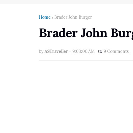
Home
Brader John Burger
Brader John Bur
by
ASTraveller
-
9:03:00 AM
9 Comments