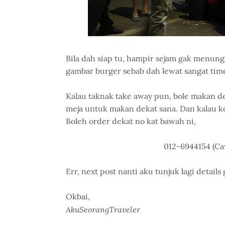
Bila dah siap tu, hampir sejam gak menungg
gambar burger sebab dah lewat sangat time
Kalau taknak take away pun, bole makan d
meja untuk makan dekat sana. Dan kalau k
Boleh order dekat no kat bawah ni,
012-6944154 (C
Err, next post nanti aku tunjuk lagi details
Okbai,
AkuSeorangTraveler