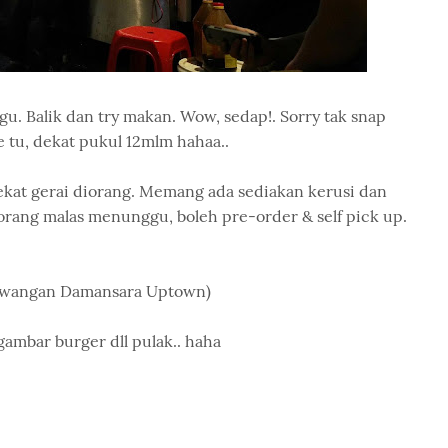
u. Balik dan try makan. Wow, sedap!. Sorry tak snap
 tu, dekat pukul 12mlm hahaa..
ekat gerai diorang. Memang ada sediakan kerusi dan
orang malas menunggu, boleh pre-order & self pick up.
awangan Damansara Uptown)
 gambar burger dll pulak.. haha