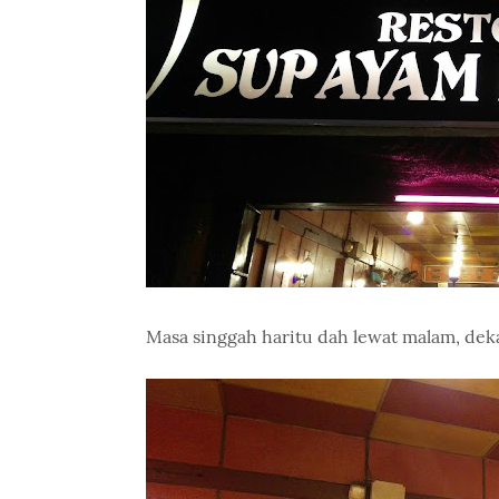
Masa singgah haritu dah lewat malam, deka