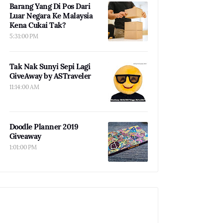
Barang Yang Di Pos Dari
Luar Negara Ke Malaysia
Kena Cukai Tak?
5:31:00 PM
Tak Nak Sunyi Sepi Lagi
GiveAway by ASTraveler
11:14:00 AM
Doodle Planner 2019
Giveaway
1:01:00 PM