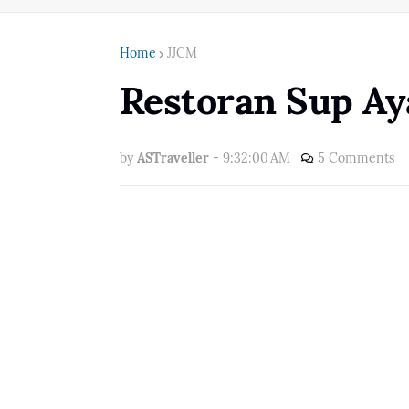
Home
JJCM
Restoran Sup A
by
ASTraveller
-
9:32:00 AM
5 Comments