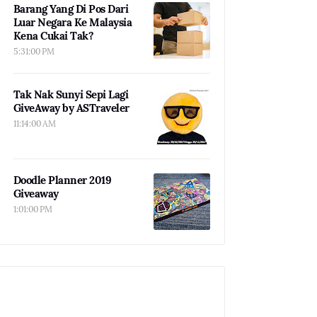
Barang Yang Di Pos Dari
Luar Negara Ke Malaysia
Kena Cukai Tak?
5:31:00 PM
Tak Nak Sunyi Sepi Lagi
GiveAway by ASTraveler
11:14:00 AM
Doodle Planner 2019
Giveaway
1:01:00 PM