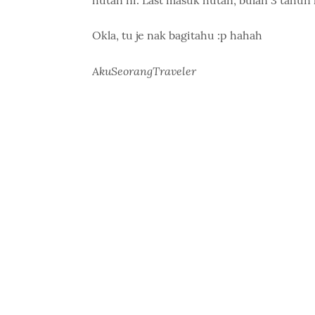
hutan ni. Last masuk hutan, bulan 3 tahun l
Okla, tu je nak bagitahu :p hahah
AkuSeorangTraveler