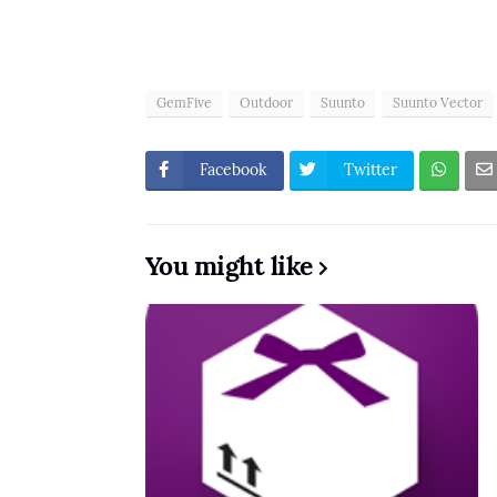
GemFive
Outdoor
Suunto
Suunto Vector
Facebook
Twitter
You might like