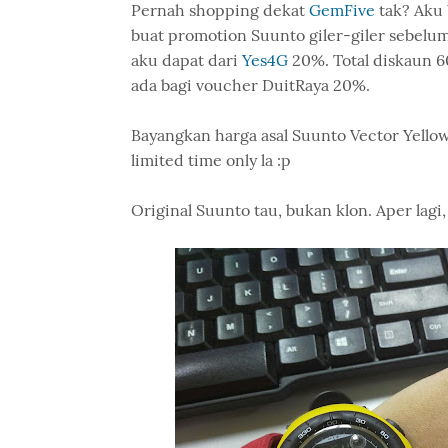
Pernah shopping dekat
GemFive
tak? Aku 
buat promotion Suunto giler-giler sebelu
aku dapat dari
Yes4G
20%. Total diskaun 
ada bagi voucher DuitRaya 20%.
Bayangkan harga asal Suunto Vector Yellow
limited time only la :p
Original Suunto tau, bukan klon. Aper lagi,