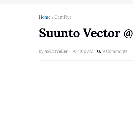
Home
GemFive
Suunto Vector 
by
ASTraveller
-
9:14:00 AM
9 Comments