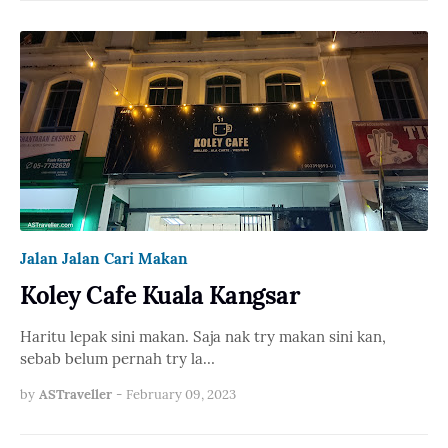
Jalan Jalan Cari Makan
Koley Cafe Kuala Kangsar
Haritu lepak sini makan. Saja nak try makan sini kan,
sebab belum pernah try la…
by
ASTraveller
-
February 09, 2023