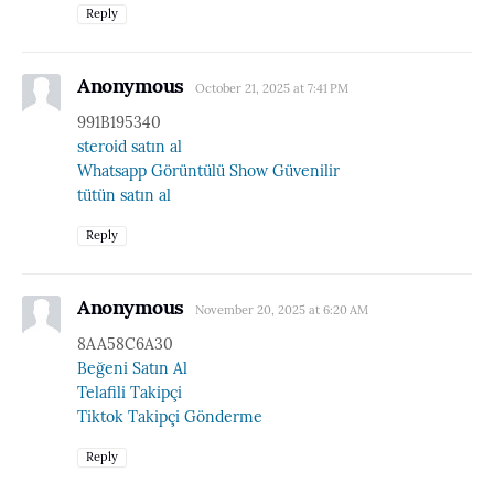
Reply
Anonymous
October 21, 2025 at 7:41 PM
991B195340
steroid satın al
Whatsapp Görüntülü Show Güvenilir
tütün satın al
Reply
Anonymous
November 20, 2025 at 6:20 AM
8AA58C6A30
Beğeni Satın Al
Telafili Takipçi
Tiktok Takipçi Gönderme
Reply