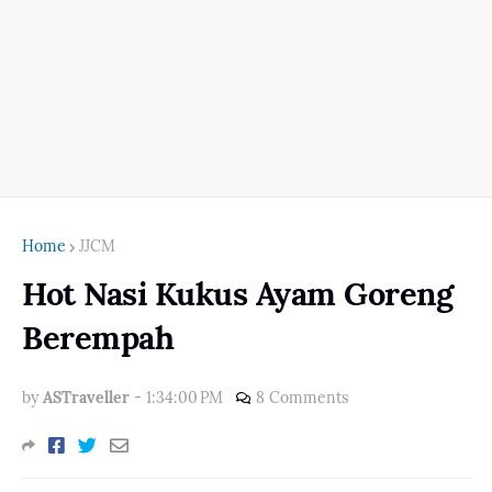
Home
JJCM
Hot Nasi Kukus Ayam Goreng
Berempah
by
ASTraveller
-
1:34:00 PM
8 Comments