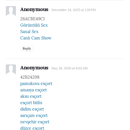
Anonymous
November 24, 2025 at 1:26 PM
26ACBE49C1
Görüntülü Sex
Sanal Sex
Canlı Cam Show
Reply
Anonymous
May 28, 2026 at 6:02 AM
42B24208
pamukova esçort
amasya esçort
aksu esçort
esçort bitlis
didim esçort
sarıçam esçort
nevşehir esçort
düzce esçort