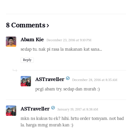
8 Comments
Abam Kie
December 23, 2016 at 9:10 PM
sedap tu. nak pi rasa la makanan kat sana...
Reply
ASTraveller
December 28, 2016 at 8:35 AM
pegi abam try. sedap dan murah :)
ASTraveller
January 19, 2017 at 8:38 AM
mkn ns kukus tu ek? hihi. hrtu order tomyam. not bad
la. harga mmg murah kan :)