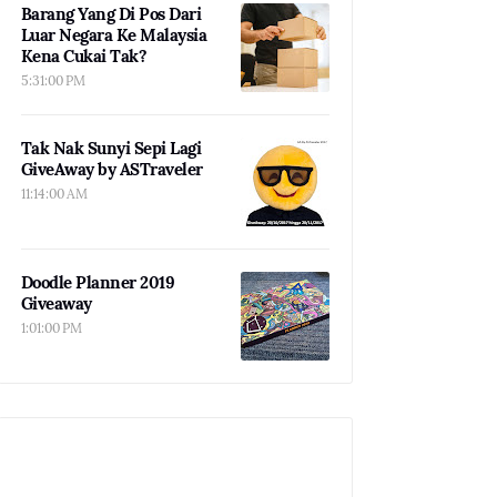
Barang Yang Di Pos Dari
Luar Negara Ke Malaysia
Kena Cukai Tak?
5:31:00 PM
Tak Nak Sunyi Sepi Lagi
GiveAway by ASTraveler
11:14:00 AM
Doodle Planner 2019
Giveaway
1:01:00 PM