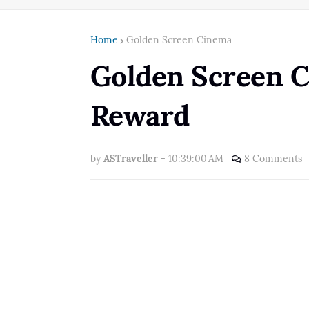
Home
Golden Screen Cinema
Golden Screen 
Reward
by
ASTraveller
-
10:39:00 AM
8 Comments