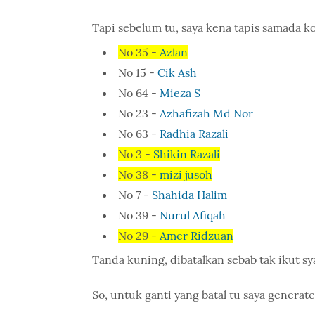
Tapi sebelum tu, saya kena tapis samada ko
No 35 -
Azlan
No 15 -
Cik Ash
No 64 -
Mieza S
No 23 -
Azhafizah Md Nor
No 63 -
Radhia Razali
No 3 -
Shikin Razali
No 38 -
mizi jusoh
No 7 -
Shahida Halim
No 39 -
Nurul Afiqah
No 29 -
Amer Ridzuan
Tanda kuning, dibatalkan sebab tak ikut sya
So, untuk ganti yang batal tu saya generate