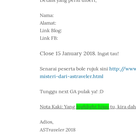
Details yang perlu diberi,
Nama:
Alamat:
Link Blog:
Link FB:
Close 15 January 2018
. Ingat tau!
Senarai peserta bole rujuk sini
http://www
misteri-dari-astraveler.html
Tunggu next GA pulak ya! :D
Nota Kaki: Yang
highlight hijau
tu, kira dah
Adios,
ASTraveler 2018