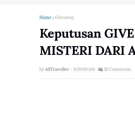
Home
Giveaway
Keputusan GIV
MISTERI DARI 
by
ASTraveller
-
9:19:00 AM
18 Comments