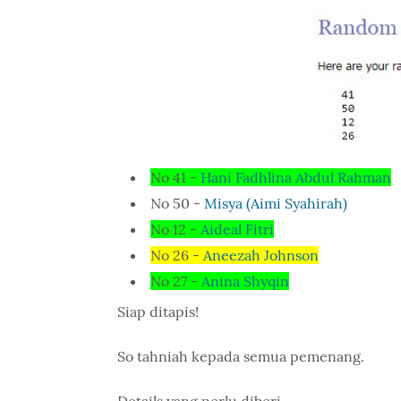
No 41 -
Hani Fadhlina Abdul Rahman
No 50 -
Misya (Aimi Syahirah)
No 12 -
Aideal Fitri
No 26 -
Aneezah Johnson
No 27 -
Anina Shyqin
Siap ditapis!
So tahniah kepada semua pemenang.