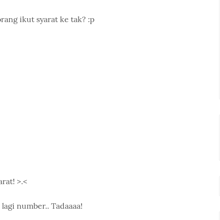
rang ikut syarat ke tak? :p
rat! >.<
 lagi number.. Tadaaaa!