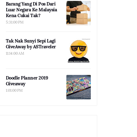
Barang Yang Di Pos Dari
Luar Negara Ke Malaysia
Kena Cukai Tak?
5:31:00 PM
Tak Nak Sunyi Sepi Lagi
GiveAway by ASTraveler
11:14:00 AM
Doodle Planner 2019
Giveaway
1:01:00 PM