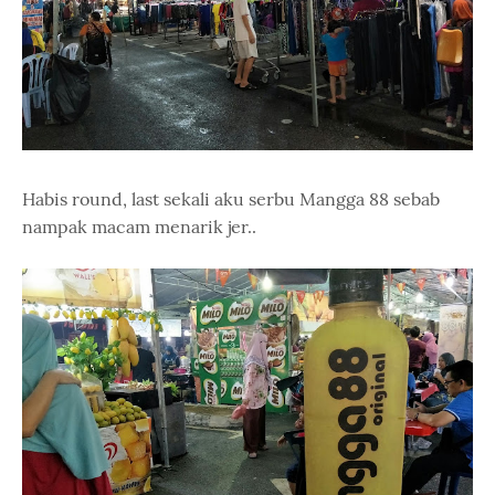
Habis round, last sekali aku serbu Mangga 88 sebab
nampak macam menarik jer..