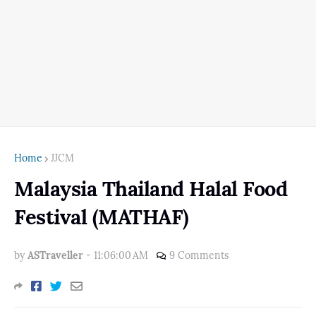
Home
JJCM
Malaysia Thailand Halal Food
Festival (MATHAF)
by
ASTraveller
-
11:06:00 AM
9 Comments