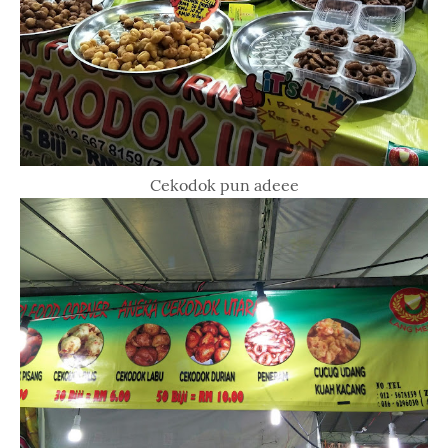
Cekodok pun adeee