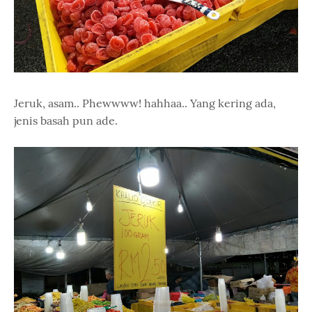
Jeruk, asam.. Phewwww! hahhaa.. Yang kering ada,
jenis basah pun ade.