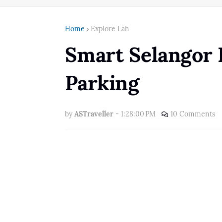
Home
Explore Lah
Smart Selangor 
Parking
by
ASTraveller
-
1:28:00 PM
10 Comments