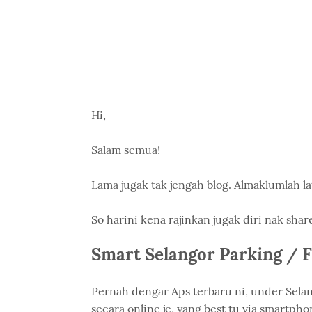
Hi,
Salam semua!
Lama jugak tak jengah blog. Almaklumlah l
So harini kena rajinkan jugak diri nak sha
Smart Selangor Parking / F
Pernah dengar Aps terbaru ni, under Sel
secara online je, yang best tu via smartph