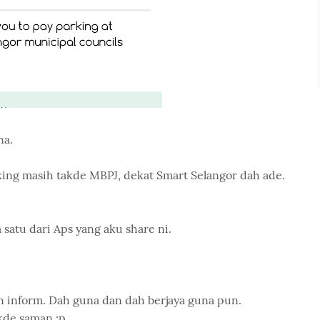
na.
rking masih takde MBPJ, dekat Smart Selangor dah ade.
 satu dari Aps yang aku share ni.
an inform. Dah guna dan dah berjaya guna pun.
kde saman :p