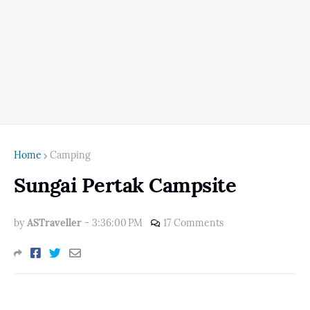
Home
Camping
Sungai Pertak Campsite
by
ASTraveller
-
3:36:00 PM
17 Comments