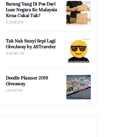
Barang Yang Di Pos Dari
Luar Negara Ke Malaysia
Kena Cukai Tak?
5:31:00 PM
Tak Nak Sunyi Sepi Lagi
GiveAway by ASTraveler
11:14:00 AM
Doodle Planner 2019
Giveaway
1:01:00 PM