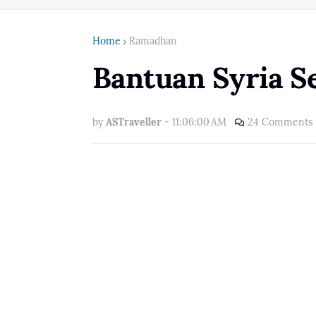
Home
Ramadhan
Bantuan Syria 
by
ASTraveller
-
11:06:00 AM
24 Comments