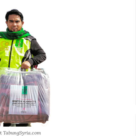
TabungSyria.com
it