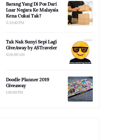
Barang Yang Di Pos Dari
Luar Negara Ke Malaysia
Kena Cukai Tak?
5:31:00 PM
Tak Nak Sunyi Sepi Lagi
GiveAway by ASTraveler
11:14:00 AM
Doodle Planner 2019
Giveaway
1:01:00 PM