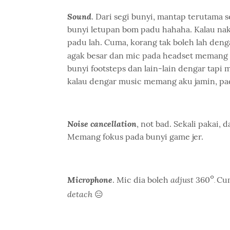
Sound
. Dari segi bunyi, mantap terutama 
bunyi letupan bom padu hahaha. Kalau na
padu lah. Cuma, korang tak boleh lah denga
agak besar dan mic pada headset memang 
bunyi footsteps dan lain-lain dengar tapi m
kalau dengar music memang aku jamin, pa
Noise cancellation
, not bad. Sekali pakai, 
Memang fokus pada bunyi game jer.
°
Microphone
adjust
. Mic dia boleh
360
Cum
.
detach
😑