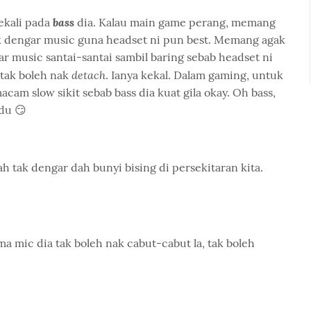
bass
sekali pada
dia. Kalau main game perang, memang
k dengar music guna headset ni pun best. Memang agak
r music santai-santai sambil baring sebab headset ni
detach
tak boleh nak
. Ianya kekal. Dalam gaming, untuk
acam slow sikit sebab bass dia kuat gila okay. Oh bass,
du 😏
dah tak dengar dah bunyi bising di persekitaran kita.
a mic dia tak boleh nak cabut-cabut la, tak boleh