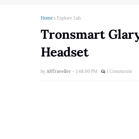
Home
Explore Lah
Tronsmart Glar
Headset
by
ASTraveller
-
1:48:00 PM
1 Comments