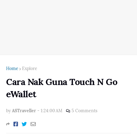
Home
Explore
Cara Nak Guna Touch N Go
eWallet
by
ASTraveller
-
1:24:00 AM
5 Comments