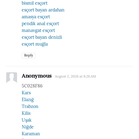
bismil esçort
esçort bayan ardahan
amasya esçort
pendik anal esçort
manavgat esçort
esçort bayan denizli
esçort muğla
Reply
Anonymous
August 2, 2026 at 8:26 AM
5C028F86
Kars
Elazığ
Trabzon
Kilis
Uşak
Niğde
Karaman