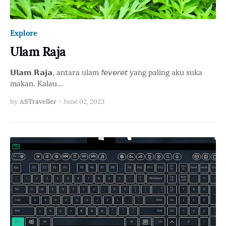
Explore
Ulam Raja
𝗨𝗹𝗮𝗺 𝗥𝗮𝗷𝗮, antara ulam 𝘧𝘦𝘷𝘦𝘳𝘦𝘵 yang paling aku suka
makan. Kalau…
by
ASTraveller
-
June 02, 2023