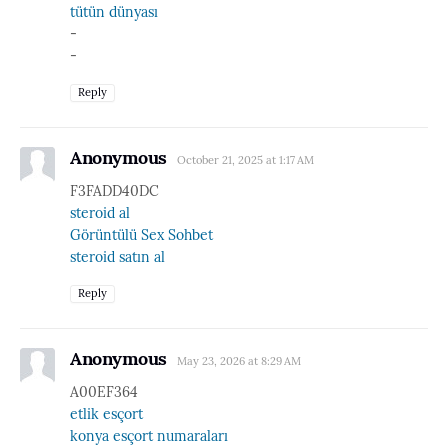
tütün dünyası
-
-
Reply
Anonymous
October 21, 2025 at 1:17 AM
F3FADD40DC
steroid al
Görüntülü Sex Sohbet
steroid satın al
Reply
Anonymous
May 23, 2026 at 8:29 AM
A00EF364
etlik esçort
konya esçort numaraları