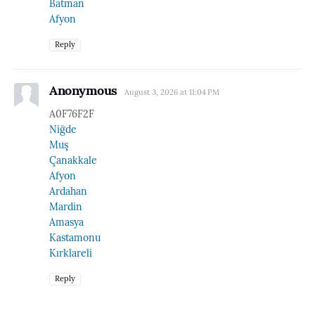
Batman
Afyon
Reply
Anonymous
August 3, 2026 at 11:04 PM
A0F76F2F
Niğde
Muş
Çanakkale
Afyon
Ardahan
Mardin
Amasya
Kastamonu
Kırklareli
Reply