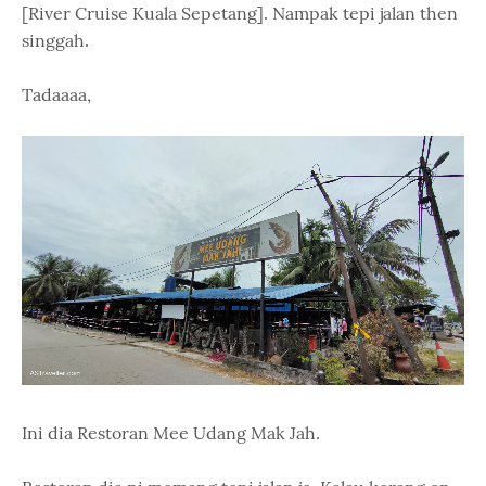
[River Cruise Kuala Sepetang]. Nampak tepi jalan then
singgah.
Tadaaaa,
Ini dia Restoran Mee Udang Mak Jah.