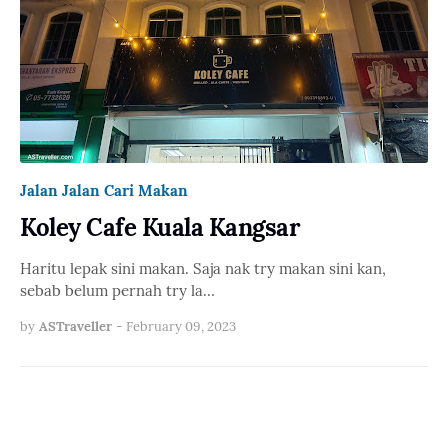
Jalan Jalan Cari Makan
Koley Cafe Kuala Kangsar
Haritu lepak sini makan. Saja nak try makan sini kan,
sebab belum pernah try la…
by
ASTraveller
-
February 09, 2023