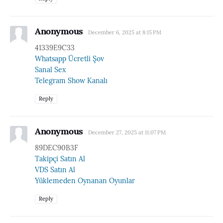
Anonymous
December 6, 2025 at 8:15 PM
41339E9C33
Whatsapp Ücretli Şov
Sanal Sex
Telegram Show Kanalı
Reply
Anonymous
December 27, 2025 at 11:07 PM
89DEC90B3F
Takipçi Satın Al
VDS Satın Al
Yüklemeden Oynanan Oyunlar
Reply