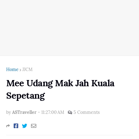
Home
JJCM
Mee Udang Mak Jah Kuala
Sepetang
by
ASTraveller
-
11:27:00 AM
5 Comments