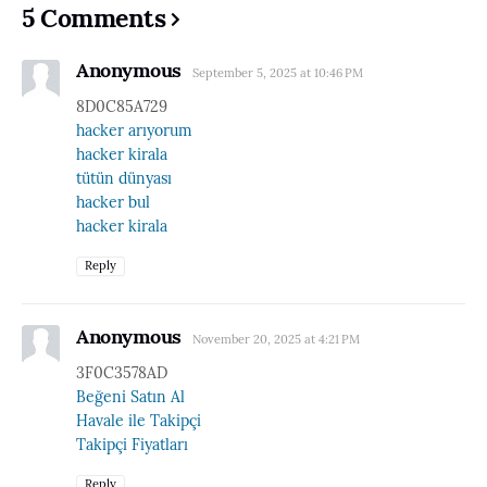
5 Comments
Anonymous
September 5, 2025 at 10:46 PM
8D0C85A729
hacker arıyorum
hacker kirala
tütün dünyası
hacker bul
hacker kirala
Reply
Anonymous
November 20, 2025 at 4:21 PM
3F0C3578AD
Beğeni Satın Al
Havale ile Takipçi
Takipçi Fiyatları
Reply