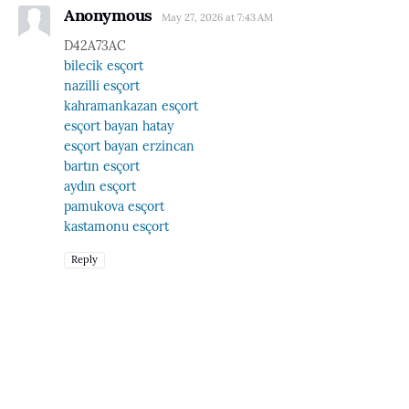
Anonymous
May 27, 2026 at 7:43 AM
D42A73AC
bilecik esçort
nazilli esçort
kahramankazan esçort
esçort bayan hatay
esçort bayan erzincan
bartın esçort
aydın esçort
pamukova esçort
kastamonu esçort
Reply