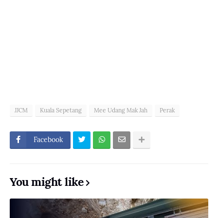
JJCM
Kuala Sepetang
Mee Udang Mak Jah
Perak
Facebook
You might like