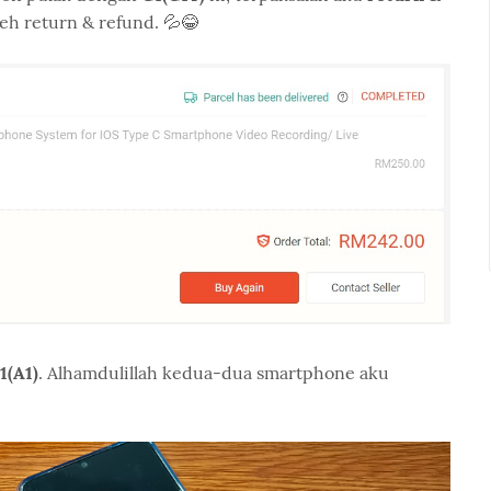
leh return & refund. 💦😂
1(A1)
. Alhamdulillah kedua-dua smartphone aku