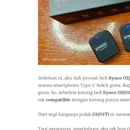
Sebelum ni, aku dah pernah beli
Synco G1
semua smartphone Type C boleh guna. Rup
guna. So, sebelum korang beli
Synco G1(G
tak
compatible
dengan korang punya sma
Dari segi harganya pulak,
G1(G1T)
ni meman
Tapi sayangnya, smartphone aku tak func