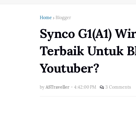
Home
Blogger
Synco G1(A1) Wi
Terbaik Untuk B
Youtuber?
by
ASTraveller
-
4:42:00 PM
3 Comments