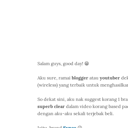
Salam guys, good day! 😁
Aku sure, ramai
blogger
atau
youtuber
dek
(wireless) yang terbaik untuk menghasilk
So dekat sini, aku nak suggest korang 1 b
superb clear
dalam video korang based pad
dengan aku-aku sekali terjebak beli.
Iaitu, brand
Synco
😉