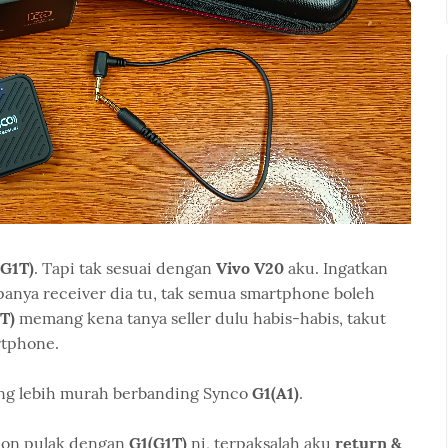
(G1T)
. Tapi tak sesuai dengan
Vivo V20
aku. Ingatkan
anya receiver dia tu, tak semua smartphone boleh
1T)
memang kena tanya seller dulu habis-habis, takut
rtphone.
g lebih murah berbanding Synco
G1(A1)
.
tion pulak dengan
G1(G1T)
ni, terpaksalah aku
return &