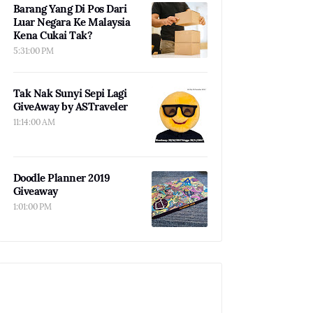
Barang Yang Di Pos Dari
Luar Negara Ke Malaysia
Kena Cukai Tak?
5:31:00 PM
Tak Nak Sunyi Sepi Lagi
GiveAway by ASTraveler
11:14:00 AM
Doodle Planner 2019
Giveaway
1:01:00 PM