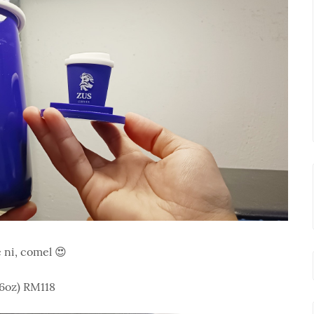
 ni, comel 😍
6oz) RM118