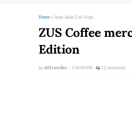
Home
Jalan Jalan Cari Kopi
ZUS Coffee merc
Edition
by
ASTraveller
-
3:19:00 PM
1 Comments