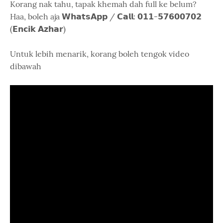
Korang nak tahu, tapak khemah dah full ke belum?
Haa, boleh aja 𝗪𝗵𝗮𝘁𝘀𝗔𝗽𝗽 / 𝗖𝗮𝗹𝗹: 𝟬𝟭𝟭-𝟱𝟳𝟲𝟬𝟬𝟳𝟬𝟮
(𝗘𝗻𝗰𝗶𝗸 𝗔𝘇𝗵𝗮𝗿)
Untuk lebih menarik, korang boleh tengok video
dibawah