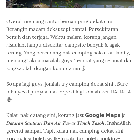
Overall memang santai bercamping dekat sini.
Berangin macam dekat tepi pantai. Persekitaran
bersih dan terjaga. Waktu malam, korang jangan
risaulah, lampu disekitar campsite banyak & agak
terang. Yang bercadang nak camping solo atau family,
memang takda masalah guys. Tempat yang selamat dan
lengkap lah dengan kemudahan ✌
So apa lagi guys, jomlah try camping dekat sini . Sure
tak nyesal punyaa, nak repeat lagi adalah kot HAHAHA
😂
Kalau nak datang sini, korang just 𝗚𝗼𝗼𝗴𝗹𝗲 𝗠𝗮𝗽𝘀 je
𝑫𝒂𝒕𝒂𝒓𝒂𝒏 𝑺𝒂𝒏𝒕𝒖𝒂𝒓𝒊 𝑰𝒌𝒂𝒏 𝑨𝒊𝒓 𝑻𝒂𝒘𝒂𝒓 𝑻𝒊𝒎𝒂𝒉 𝑻𝒂𝒔𝒐𝒉. InshaAllah
gerenti sampai. Tapi, kalau nak camping dekat sini
korang just boleh walk-in saja, tak boleh booking-