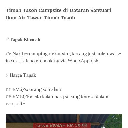
Timah Tasoh Campsite di Dataran Santuari
Ikan Air Tawar Timah Tasoh
✅𝐓𝐚𝐩𝐚𝐤 𝐊𝐡𝐞𝐦𝐚𝐡
👉 Nak bercamping dekat sini, korang just boleh walk-
in saja..Tak boleh booking via WhatsApp dsb.
✅𝐇𝐚𝐫𝐠𝐚 𝐓𝐚𝐩𝐚𝐤
👉 RM5/seorang semalam
👉 RM10/kereta kalau nak parking kereta dalam
campsite