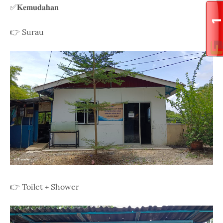
✅𝐊𝐞𝐦𝐮𝐝𝐚𝐡𝐚𝐧
👉 Surau
👉 Toilet + Shower