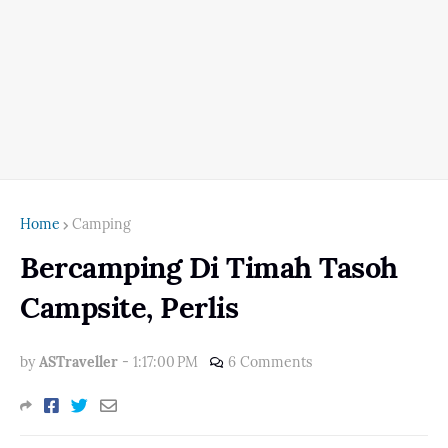
Home
Camping
Bercamping Di Timah Tasoh
Campsite, Perlis
by
ASTraveller
-
1:17:00 PM
6 Comments