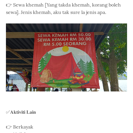
👉 Sewa khemah [Yang takda khemah, korang boleh
sewa]. Jenis khemah, aku tak sure la jenis apa.
✅𝐀𝐤𝐭𝐢𝐯𝐢𝐭𝐢 𝐋𝐚𝐢𝐧
👉 Berkayak