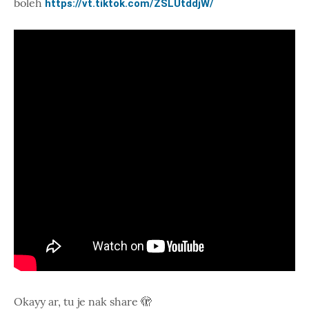
boleh
https://vt.tiktok.com/ZSLUtddjW/
Okayy ar, tu je nak share 🫣