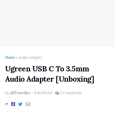
Home
Audio Adapter
Ugreen USB C To 3.5mm
Audio Adapter [Unboxing]
by
ASTraveller
-
9:41:00 AM
2 Comments