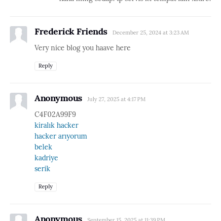
Frederick Friends
December 25, 2024 at 3:23 AM
Very nice blog you haave here
Reply
Anonymous
July 27, 2025 at 4:17 PM
C4F02A99F9
kiralık hacker
hacker arıyorum
belek
kadriye
serik
Reply
Anonymous
September 15, 2025 at 11:39 PM