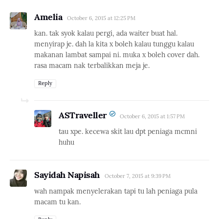
Amelia
October 6, 2015 at 12:25 PM
kan. tak syok kalau pergi, ada waiter buat hal.
menyirap je. dah la kita x boleh kalau tunggu kalau
makanan lambat sampai ni. muka x boleh cover dah.
rasa macam nak terbalikkan meja je.
Reply
ASTraveller
October 6, 2015 at 1:57 PM
tau xpe. kecewa skit lau dpt peniaga mcmni
huhu
Sayidah Napisah
October 7, 2015 at 9:39 PM
wah nampak menyelerakan tapi tu lah peniaga pula
macam tu kan.