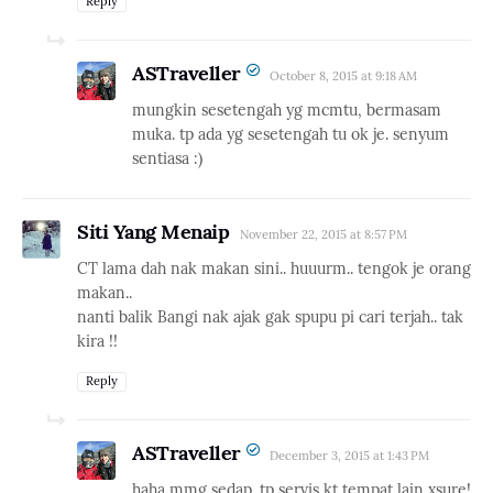
Reply
ASTraveller
October 8, 2015 at 9:18 AM
mungkin sesetengah yg mcmtu, bermasam
muka. tp ada yg sesetengah tu ok je. senyum
sentiasa :)
Siti Yang Menaip
November 22, 2015 at 8:57 PM
CT lama dah nak makan sini.. huuurm.. tengok je orang
makan..
nanti balik Bangi nak ajak gak spupu pi cari terjah.. tak
kira !!
Reply
ASTraveller
December 3, 2015 at 1:43 PM
haha mmg sedap. tp servis kt tempat lain xsure!