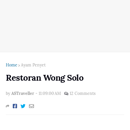
Home
Ayam Penyet
Restoran Wong Solo
by
ASTraveller
-
11:09:00 AM
12 Comments