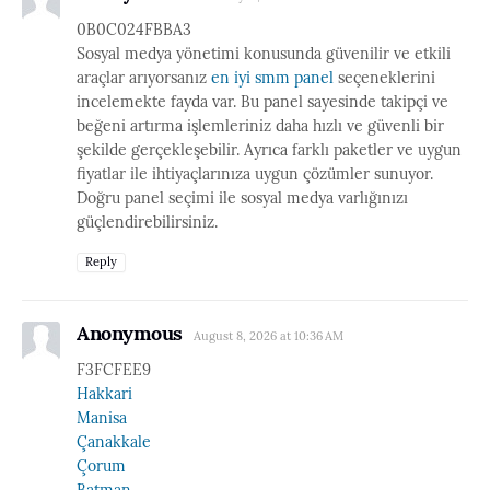
0B0C024FBBA3
Sosyal medya yönetimi konusunda güvenilir ve etkili
araçlar arıyorsanız
en iyi smm panel
seçeneklerini
incelemekte fayda var. Bu panel sayesinde takipçi ve
beğeni artırma işlemleriniz daha hızlı ve güvenli bir
şekilde gerçekleşebilir. Ayrıca farklı paketler ve uygun
fiyatlar ile ihtiyaçlarınıza uygun çözümler sunuyor.
Doğru panel seçimi ile sosyal medya varlığınızı
güçlendirebilirsiniz.
Reply
Anonymous
August 8, 2026 at 10:36 AM
F3FCFEE9
Hakkari
Manisa
Çanakkale
Çorum
Batman