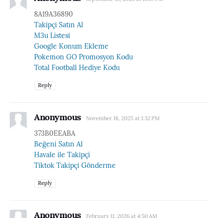
8A19A36890
Takipçi Satın Al
M3u Listesi
Google Konum Ekleme
Pokemon GO Promosyon Kodu
Total Football Hediye Kodu
Reply
Anonymous
November 18, 2025 at 1:32 PM
373B0EEABA
Beğeni Satın Al
Havale ile Takipçi
Tiktok Takipçi Gönderme
Reply
Anonymous
February 11, 2026 at 4:50 AM