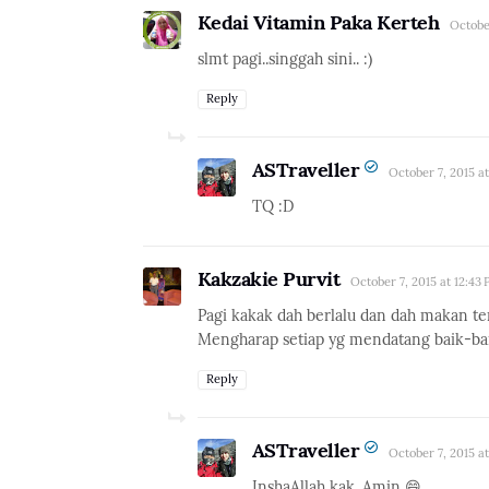
Kedai Vitamin Paka Kerteh
October
slmt pagi..singgah sini.. :)
Reply
ASTraveller
October 7, 2015 at
TQ :D
Kakzakie Purvit
October 7, 2015 at 12:43
Pagi kakak dah berlalu dan dah makan t
Mengharap setiap yg mendatang baik-ba
Reply
ASTraveller
October 7, 2015 at
InshaAllah kak. Amin 😄