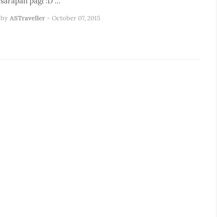
sarapan pagi :D …
by
ASTraveller
-
October 07, 2015