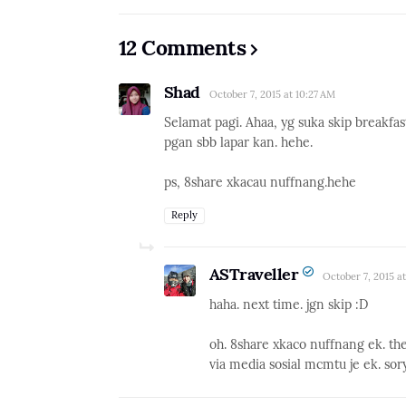
12 Comments
Shad
October 7, 2015 at 10:27 AM
Selamat pagi. Ahaa, yg suka skip breakfas
pgan sbb lapar kan. hehe.
ps, 8share xkacau nuffnang.hehe
Reply
ASTraveller
October 7, 2015 a
haha. next time. jgn skip :D
oh. 8share xkaco nuffnang ek. th
via media sosial mcmtu je ek. sor