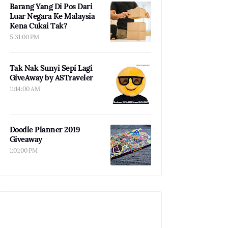
Barang Yang Di Pos Dari
Luar Negara Ke Malaysia
Kena Cukai Tak?
5:31:00 PM
Tak Nak Sunyi Sepi Lagi
GiveAway by ASTraveler
11:14:00 AM
Doodle Planner 2019
Giveaway
1:01:00 PM