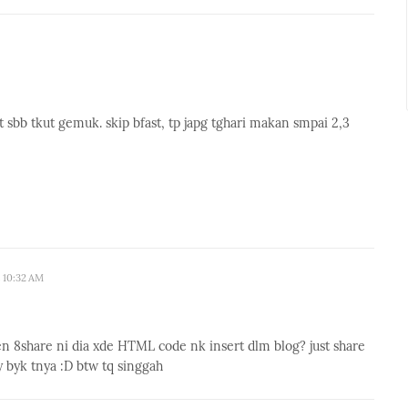
t sbb tkut gemuk. skip bfast, tp japg tghari makan smpai 2,3
t 10:32 AM
en 8share ni dia xde HTML code nk insert dlm blog? just share
y byk tnya :D btw tq singgah