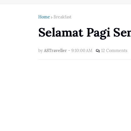
Home
Breakfast
Selamat Pagi Se
by
ASTraveller
-
9:10:00 AM
12 Comments