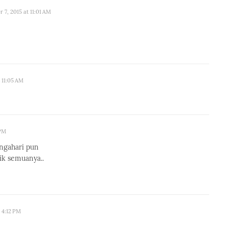
 7, 2015 at 11:01 AM
 11:05 AM
 PM
engahari pun
ik semuanya..
 4:12 PM