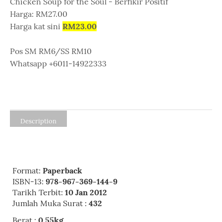
Chicken Soup for the Soul - Berfikir Positif
Harga: RM27.00
Harga kat sini
RM23.00
Pos SM RM6/SS RM10
Whatsapp +6011-14922333
Description
Format:
Paperback
ISBN-13:
978-967-369-144-9
Tarikh Terbit:
10 Jan 2012
Jumlah Muka Surat :
432
Berat :
0.55kg