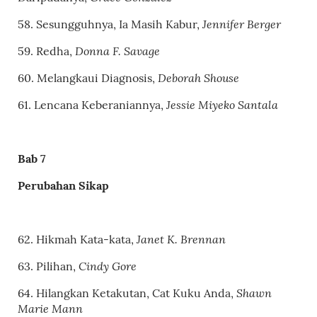
Jennifer Berger
58. Sesungguhnya, Ia Masih Kabur,
Donna F. Savage
59. Redha,
Deborah Shouse
60. Melangkaui Diagnosis,
Jessie Miyeko Santala
61. Lencana Keberaniannya,
Bab 7
Perubahan Sikap
Janet K. Brennan
62.
Hikmah Kata-kata
,
Cindy Gore
63.
Pilihan
,
Shawn
64.
Hilangkan
K
etakutan,
C
at
K
uku
A
nda
,
Marie Mann