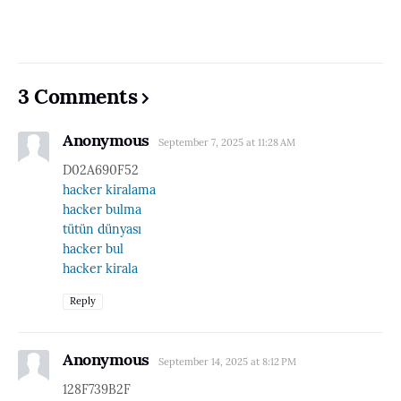
3 Comments
Anonymous
September 7, 2025 at 11:28 AM
D02A690F52
hacker kiralama
hacker bulma
tütün dünyası
hacker bul
hacker kirala
Reply
Anonymous
September 14, 2025 at 8:12 PM
128F739B2F