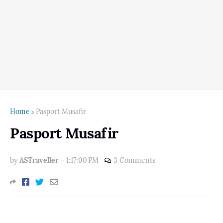
Home
Pasport Musafir
Pasport Musafir
by
ASTraveller
-
1:17:00 PM
3 Comments