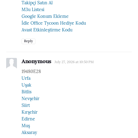
Takipçi Satın Al
M3u Listesi
Google Konum Ekleme
İdle Office Tycoon Hediye Kodu
Avast Etkinleştirme Kodu
Reply
Anonymous
July 27, 2026 at 10:50 PM
19480E28
Urfa
Uşak
Bitlis
Nevşehir
Siirt
Kırşehir
Edirne
Muş
Aksaray