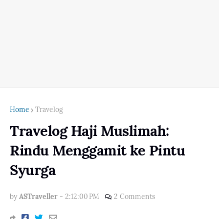
Home
Travelog
Travelog Haji Muslimah:
Rindu Menggamit ke Pintu
Syurga
by
ASTraveller
-
2:12:00 PM
2 Comments