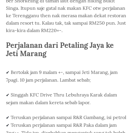
ber Snorkeling di taman laut dengan hiking Bukit
Singa. Itupun saje gatal nak makan KFC otw perjalanan
ke Terengganu then nak merasa makan dekat restoran
dalam resort tu. Kalau tak, tak sampai RM250 pun. Just
kira-kira dalam RM220+-.
Perjalanan dari Petaling Jaya ke
Jeti Marang
Bertolak jam 9 malam +-, sampai Jeti Marang, jam
✔ 
7pagi. 10 jam perjalanan. Lambat sebab;
Singgah KFC Drive Thru Lebuhraya Karak dalam
✔ 
sejam makan dalam kereta sebab lapor.
Teruskan perjalanan sampai R&R Gambang, isi petrol
✔ 
Teruskan perjalanan sampai R&R Paka dalam jam
✔ 
3pg+-. Tido jap, disebabkan mengantuk yang tak boleh