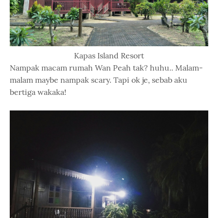
Kapas Island Resort
Nampak macam rumah Wan Peah tak? huhu.. Malam-
malam maybe nampak scary. Tapi ok je, sebab aku
bertiga wakaka!