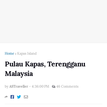
Home
Kapas Island
Pulau Kapas, Terengganu
Malaysia
by
ASTraveller
-
4:36:00 PM
46 Comments