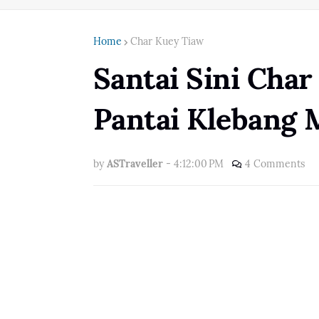
Home
Char Kuey Tiaw
Santai Sini Cha
Pantai Klebang 
by
ASTraveller
-
4:12:00 PM
4 Comments