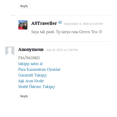
Reply
ASTraveller
September 8, 2019 at 1:20 PM
Saya tak pasti. Tp ianya rasa Green Tea :D
Anonymous
July 18, 2025 at 5:20 PM
F8A79439BD
takipçi satın al
Para Kazandıran Oyunlar
Garantili Takipçi
Aşk Acısı Nedir
Mobil Ödeme Takipçi
Reply