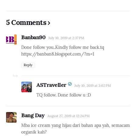
5 Comments
Banban90
July 10, 2019 at 2:37 PM
Done follow you..Kindly follow me back.tq
https://banban8.blogspot.com/?m=1
Reply
ASTraveller
July 10, 2019 at 3:02 PM
TQ follow. Done follow u :D
Bang Day
August 27, 2019 at 12:24 PM
Mba ice cream yang hijau dari bahan apa yah, semacam
organik kah?