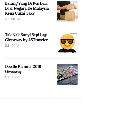
Barang Yang Di Pos Dari
Luar Negara Ke Malaysia
Kena Cukai Tak?
5:31:00 PM
Tak Nak Sunyi Sepi Lagi
GiveAway by ASTraveler
11:14:00 AM
Doodle Planner 2019
Giveaway
1:01:00 PM