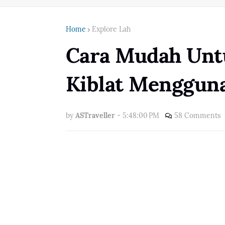
Home
Explore Lah
Cara Mudah Unt
Kiblat Menggun
by
ASTraveller
-
5:48:00 PM
58 Comments