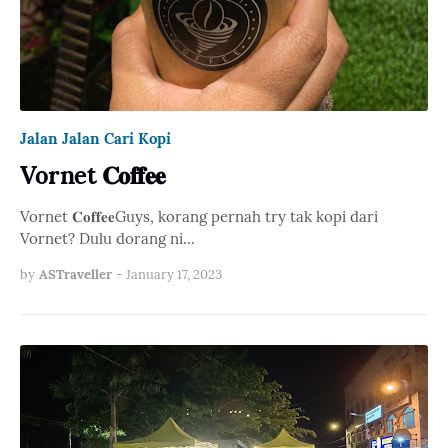
Jalan Jalan Cari Kopi
Vornet 𝐂𝐨𝐟𝐟𝐞𝐞
Vornet 𝐂𝐨𝐟𝐟𝐞𝐞Guys, korang pernah try tak kopi dari
Vornet? Dulu dorang ni…
by
ASTraveller
-
January 17, 2023