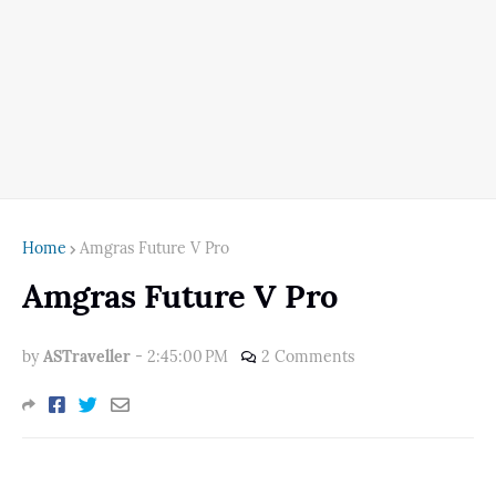
Home
Amgras Future V Pro
Amgras Future V Pro
by
ASTraveller
-
2:45:00 PM
2 Comments