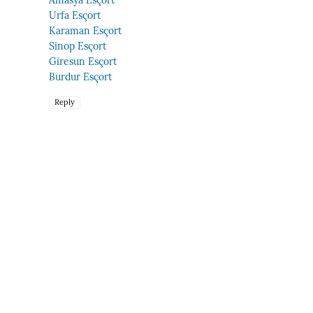
Urfa Esçort
Karaman Esçort
Sinop Esçort
Giresun Esçort
Burdur Esçort
Reply