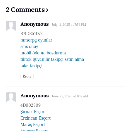
2 Comments
Anonymous
July 11, 2025 at 7:56 PM
B71DE51D72
mmorpg oyunlar
sms onay
mobil ödeme bozdurma
tiktok güvenilir takipçi satın alma
fake takipçi
Reply
Anonymous
June 25, 2026 at 6:12 AM
4D002809
Şırnak Esçort
Erzincan Esçort
Maraş Esçort
Amasya Esçort