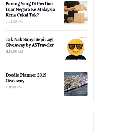
Barang Yang Di Pos Dari
Luar Negara Ke Malaysia
Kena Cukai Tak?
5:31:00 PM
Tak Nak Sunyi Sepi Lagi
GiveAway by ASTraveler
11:14:00 AM
Doodle Planner 2019
Giveaway
1:01:00 PM