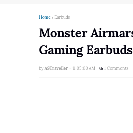
Home
Earbuds
Monster Airmar
Gaming Earbuds
by
ASTraveller
-
11:05:00 AM
1 Comments