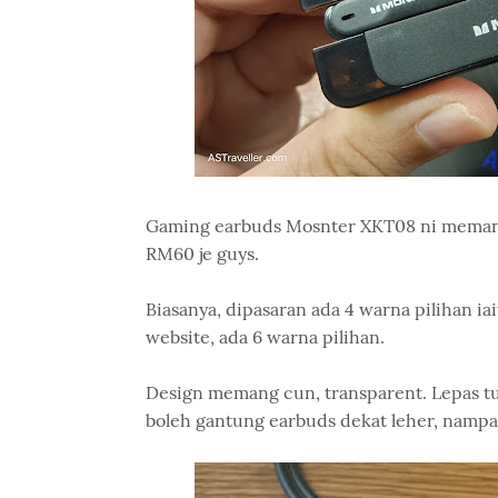
Gaming earbuds Mosnter XKT08 ni memang 
RM60 je guys.
Biasanya, dipasaran ada 4 warna pilihan iait
website, ada 6 warna pilihan.
Design memang cun, transparent. Lepas tu, a
boleh gantung earbuds dekat leher, namp