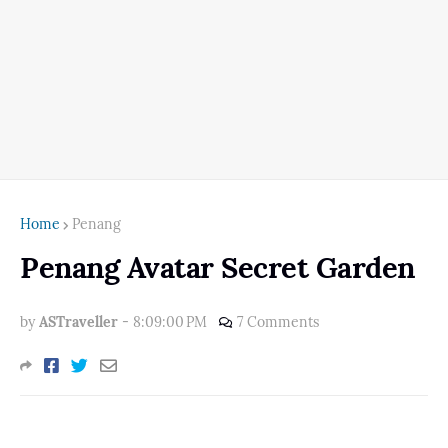
Home
Penang
Penang Avatar Secret Garden
by
ASTraveller
-
8:09:00 PM
7 Comments