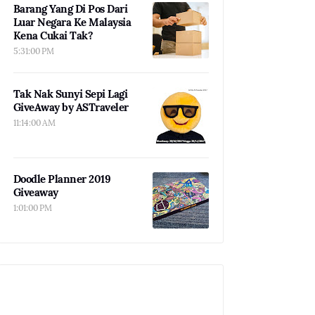
Barang Yang Di Pos Dari
Luar Negara Ke Malaysia
Kena Cukai Tak?
5:31:00 PM
Tak Nak Sunyi Sepi Lagi
GiveAway by ASTraveler
11:14:00 AM
Doodle Planner 2019
Giveaway
1:01:00 PM