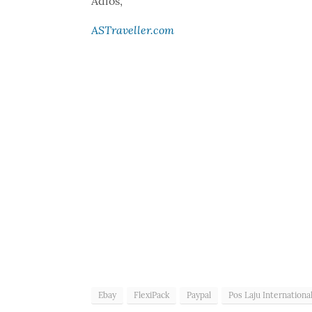
Adios,
ASTraveller.com
Ebay
FlexiPack
Paypal
Pos Laju Internationa