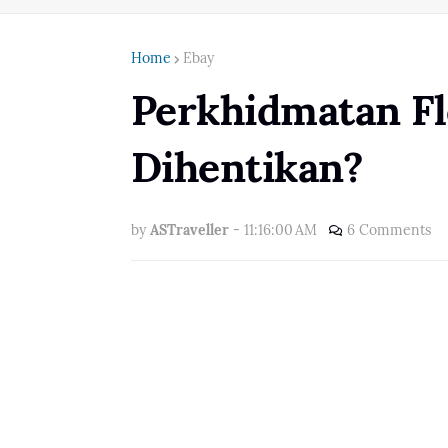
Home
Ebay
Perkhidmatan Fl
Dihentikan?
by
ASTraveller
-
11:16:00 AM
6 Comments